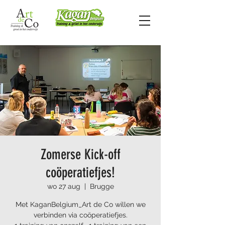
Zomerse Kick-off
coöperatiefjes!
wo 27 aug
  |  
Brugge
Met KaganBelgium_Art de Co willen we
verbinden via coöperatiefjes.