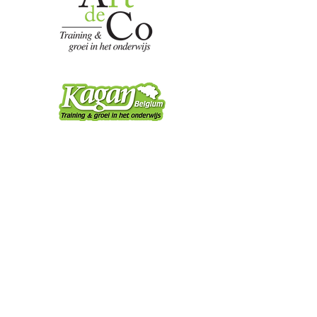
Link
s
Home
Evenementen
Trainingen
Onze visie