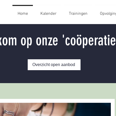
Home
Kalender
Trainingen
Opvolgin
om op onze 'coöperatie
Overzicht open aanbod