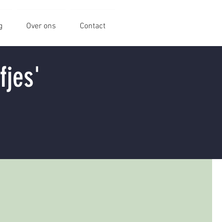
g
Over ons
Contact
fjes'