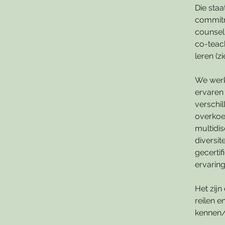
Die sta
commitme
counseli
co-teac
leren (z
We werk
ervaren
verschi
overkoe
multidis
diversit
gecertif
ervarin
Het zij
reilen e
kennen/