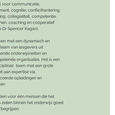
at voor communicatie,
nt, cognitie, conflicthantering,
ng, collegialiteit, competentie,
hen, coaching en coöperatief
ie Dr Spencer Kagan).
en met een dynamisch en
 team van lesgevers uit
llende onderwijsnetten en
pelende organisaties. Het is een
ciplinair team met een grote
eit aan expertise via
iceerde opleidingen en
gen.
n één voor één mensen die het
n zeilen binnen het onderwijs goed
begrijpen.